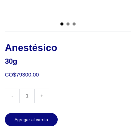
Anestésico
30g
CO$79300.00
-
+
Agregar al carrito